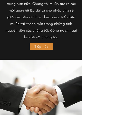
trọng hơn nữa. Chúng tôi muốn tạo ra các
mối quan hệ lâu dài và cho phép chia sẻ
giữa các nền văn hóa khác nhau. Nếu bạn
muốn trở thành một trong những tình
nguyện viên của chúng tôi, đừng ngần ngại
liên hệ với chúng tôi.
Tiếp xúc