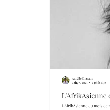
Aurélie Diawara
4 thg 5, 2021
4 phút đọc
L'AfrikAsienne 
L'AfrikAsienne du mois de 