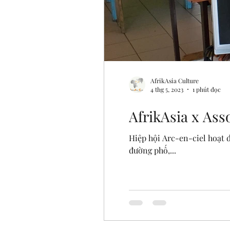
AfrikAsia Culture
4 thg 5, 2023
1 phút đọc
AfrikAsia x Ass
Hiệp hội Arc-en-ciel hoạt đ
đường phố,...