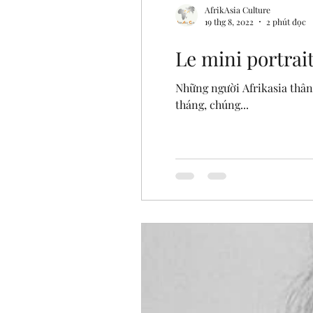
AfrikAsia Culture
19 thg 8, 2022
2 phút đọc
Le mini portrai
Những người Afrikasia thân
tháng, chúng...