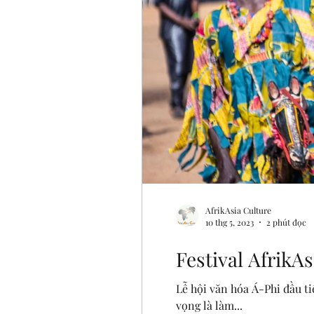
AfrikAsia Culture
10 thg 5, 2023
2 phút đọc
Festival AfrikAs
Lễ hội văn hóa Á-Phi đầu ti
vọng là làm...