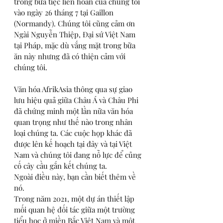
trong bữa tiệc liên hoan của chúng tôi 
vào ngày 26 tháng 7 tại Gaillon 
(Normandy). Chúng tôi cũng cảm ơn 
Ngài Nguyễn Thiệp, Đại sứ Việt Nam 
tại Pháp, mặc dù vắng mặt trong bữa 
ăn này nhưng đã có thiện cảm với 
chúng tôi.
Văn hóa AfrikAsia thông qua sự giao 
lưu hiệu quả giữa Châu Á và Châu Phi 
đã chứng minh một lần nữa văn hóa 
quan trọng như thế nào trong nhân 
loại chúng ta. Các cuộc họp khác đã 
được lên kế hoạch tại đây và tại Việt 
Nam và chúng tôi đang nỗ lực để củng 
cố cây cầu gắn kết chúng ta.
Ngoài điều này, bạn cần biết thêm về 
nó.
Trong năm 2021, một dự án thiết lập 
mối quan hệ đối tác giữa một trường 
tiểu học ở miền Bắc Việt Nam và một 