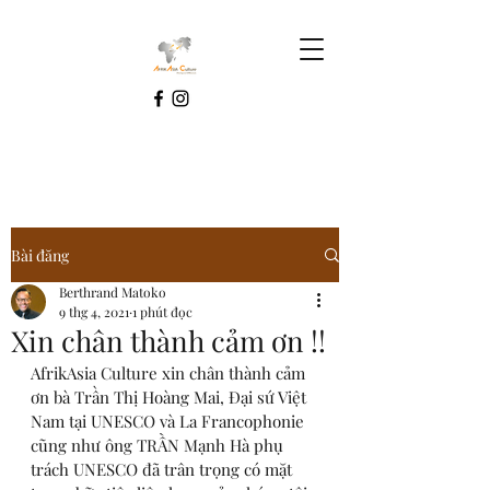
Bài đăng
Berthrand Matoko
9 thg 4, 2021
1 phút đọc
Xin chân thành cảm ơn !!
AfrikAsia Culture xin chân thành cảm 
ơn bà Trần Thị Hoàng Mai, Đại sứ Việt 
Nam tại UNESCO và La Francophonie 
cũng như ông TRẦN Mạnh Hà phụ 
trách UNESCO đã trân trọng có mặt 