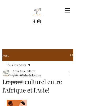
Post
Tous les posts
AfrikAsia Culture
Tous les posts
3 avr.
0 min de lecture
Le pont culturel entre
gastronomie
l'Afrique et l'Asie!